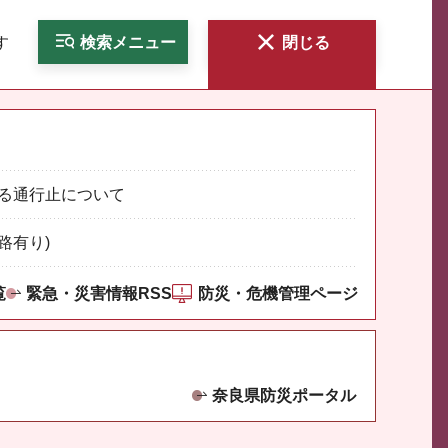
す
検索
メニュー
閉じる
る通行止について
路有り)
覧
緊急・災害情報RSS
防災・危機管理ページ
奈良県防災ポータル