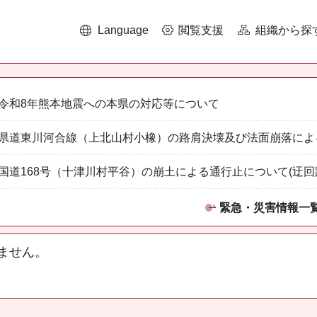
Language
閲覧支援
組織から探
令和8年熊本地震への本県の対応等について
県道東川河合線（上北山村小橡）の路肩決壊及び法面崩落によ
国道168号（十津川村平谷）の崩土による通行止について(迂回
緊急・災害情報一
ません。