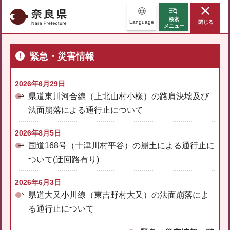
奈良県
検索
Language
閉じる
メニュー
緊急・災害情報
2026年6月29日
県道東川河合線（上北山村小橡）の路肩決壊及び
法面崩落による通行止について
2026年8月5日
国道168号（十津川村平谷）の崩土による通行止に
ついて(迂回路有り)
2026年6月3日
県道大又小川線（東吉野村大又）の法面崩落によ
る通行止について