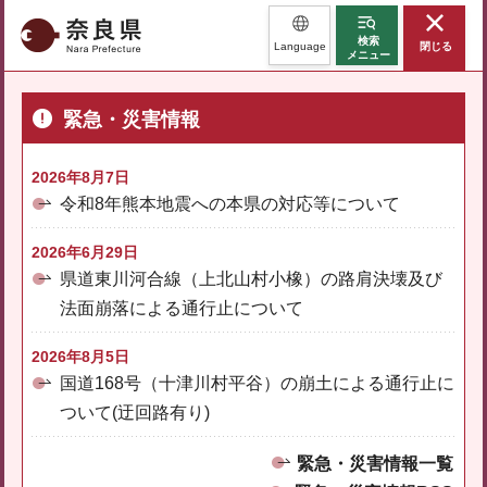
奈良県
検索
Language
閉じる
メニュー
緊急・災害情報
2026年8月7日
令和8年熊本地震への本県の対応等について
2026年6月29日
県道東川河合線（上北山村小橡）の路肩決壊及び
法面崩落による通行止について
2026年8月5日
国道168号（十津川村平谷）の崩土による通行止に
ついて(迂回路有り)
緊急・災害情報一覧