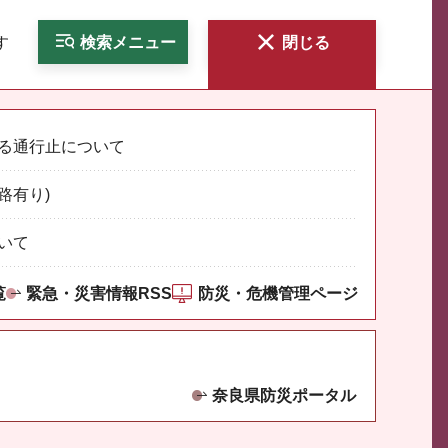
す
検索
メニュー
閉じる
る通行止について
路有り)
いて
覧
緊急・災害情報RSS
防災・危機管理ページ
奈良県防災ポータル