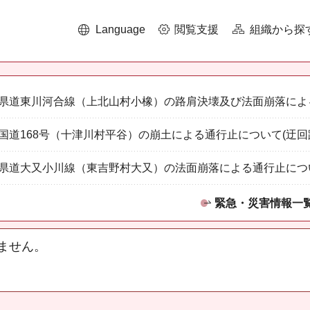
Language
閲覧支援
組織から探
県道東川河合線（上北山村小橡）の路肩決壊及び法面崩落によ
国道168号（十津川村平谷）の崩土による通行止について(迂回
県道大又小川線（東吉野村大又）の法面崩落による通行止につ
緊急・災害情報一
ません。