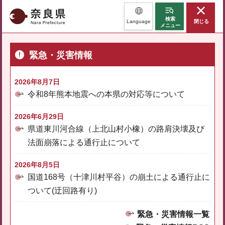
奈良県
検索
Language
閉じる
メニュー
緊急・災害情報
2026年8月7日
令和8年熊本地震への本県の対応等について
2026年6月29日
県道東川河合線（上北山村小橡）の路肩決壊及び
法面崩落による通行止について
2026年8月5日
国道168号（十津川村平谷）の崩土による通行止に
ついて(迂回路有り)
緊急・災害情報一覧