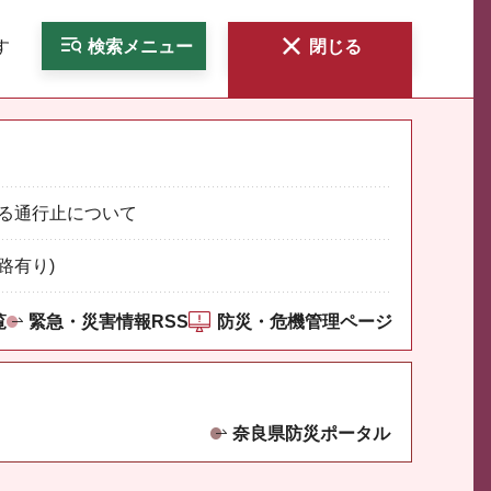
す
検索
メニュー
閉じる
る通行止について
路有り)
覧
緊急・災害情報RSS
防災・危機管理ページ
奈良県防災ポータル