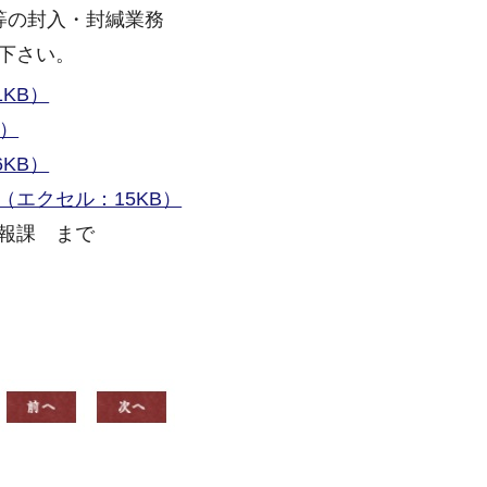
等の封入・封緘業務
下さい。
1KB）
B）
6KB）
sx（エクセル：15KB）
報課 まで