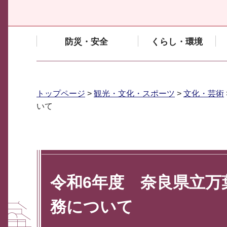
防災・安全
くらし・環境
トップページ
>
観光・文化・スポーツ
>
文化・芸術
いて
令和6年度 奈良県立万
務について