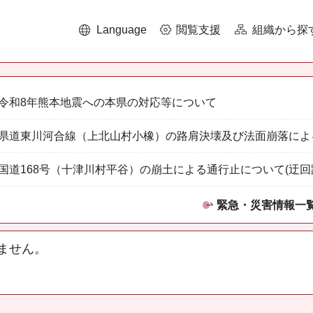
Language
閲覧支援
組織から探
令和8年熊本地震への本県の対応等について
県道東川河合線（上北山村小橡）の路肩決壊及び法面崩落によ
国道168号（十津川村平谷）の崩土による通行止について(迂回
緊急・災害情報一
ません。