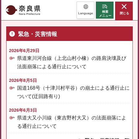
奈良県
検索
Language
閉じる
メニュー
緊急・災害情報
2026年6月29日
県道東川河合線（上北山村小橡）の路肩決壊及び
法面崩落による通行止について
2026年8月5日
国道168号（十津川村平谷）の崩土による通行止に
ついて(迂回路有り)
2026年6月3日
県道大又小川線（東吉野村大又）の法面崩落によ
る通行止について