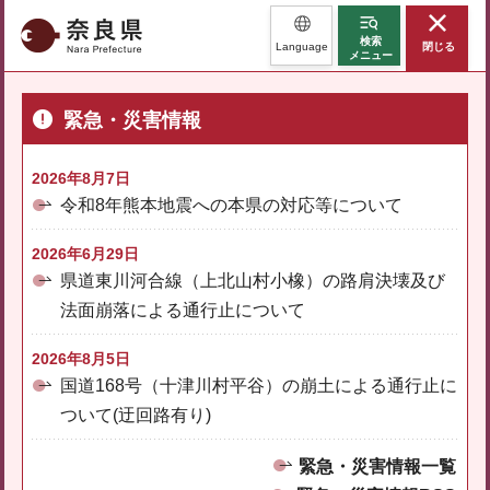
奈良県
検索
Language
閉じる
メニュー
緊急・災害情報
2026年8月7日
令和8年熊本地震への本県の対応等について
2026年6月29日
県道東川河合線（上北山村小橡）の路肩決壊及び
法面崩落による通行止について
2026年8月5日
国道168号（十津川村平谷）の崩土による通行止に
ついて(迂回路有り)
緊急・災害情報一覧