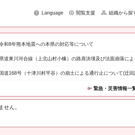
Language
閲覧支援
組織から探
令和8年熊本地震への本県の対応等について
県道東川河合線（上北山村小橡）の路肩決壊及び法面崩落によ
国道168号（十津川村平谷）の崩土による通行止について(迂回
緊急・災害情報一
ません。