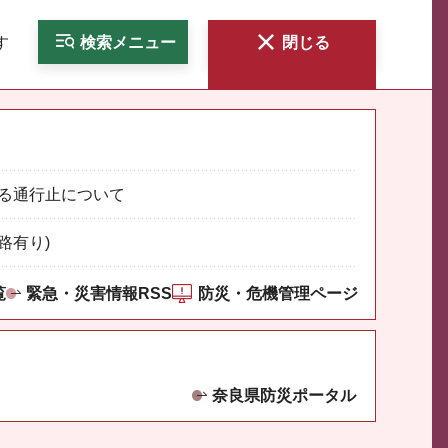
す
検索
メニュー
閉じる
る通行止について
路有り)
覧
緊急・災害情報RSS
防災・危機管理ページ
奈良県防災ポータル