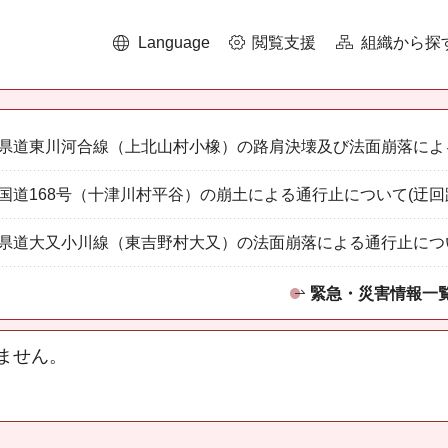
Language
閲覧支援
組織から探
県道東川河合線（上北山村小橡）の路肩決壊及び法面崩落によ
国道168号（十津川村平谷）の崩土による通行止について(迂回
県道大又小川線（東吉野村大又）の法面崩落による通行止につ
緊急・災害情報一
ません。