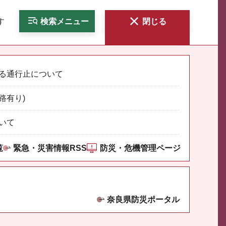
す
検索
メニュー
閉じる
る通行止について
路有り)
いて
覧
緊急・災害情報RSS
防災・危機管理ページ
奈良県防災ポータル