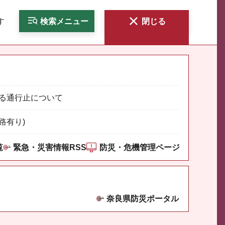
す
検索
メニュー
閉じる
る通行止について
路有り)
覧
緊急・災害情報RSS
防災・危機管理ページ
奈良県防災ポータル