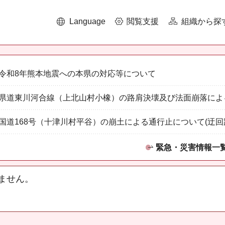
Language
閲覧支援
組織から探
令和8年熊本地震への本県の対応等について
県道東川河合線（上北山村小橡）の路肩決壊及び法面崩落によ
国道168号（十津川村平谷）の崩土による通行止について(迂回
緊急・災害情報一
ません。