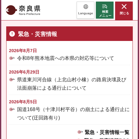
奈良県
検索
Language
閉じる
メニュー
緊急・災害情報
2026年8月7日
令和8年熊本地震への本県の対応等について
2026年6月29日
県道東川河合線（上北山村小橡）の路肩決壊及び
法面崩落による通行止について
2026年8月5日
国道168号（十津川村平谷）の崩土による通行止に
ついて(迂回路有り)
緊急・災害情報一覧