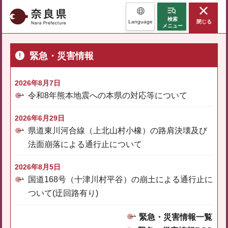
奈良県
検索
Language
閉じる
メニュー
緊急・災害情報
2026年8月7日
令和8年熊本地震への本県の対応等について
2026年6月29日
県道東川河合線（上北山村小橡）の路肩決壊及び
法面崩落による通行止について
2026年8月5日
国道168号（十津川村平谷）の崩土による通行止に
ついて(迂回路有り)
緊急・災害情報一覧