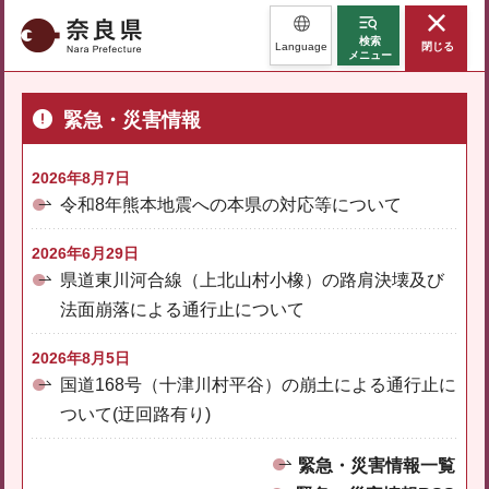
奈良県
検索
Language
閉じる
メニュー
緊急・災害情報
2026年8月7日
令和8年熊本地震への本県の対応等について
2026年6月29日
県道東川河合線（上北山村小橡）の路肩決壊及び
法面崩落による通行止について
2026年8月5日
国道168号（十津川村平谷）の崩土による通行止に
ついて(迂回路有り)
緊急・災害情報一覧