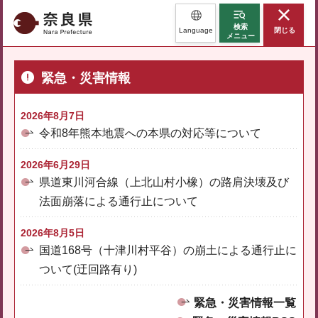
奈良県
検索
Language
閉じる
メニュー
緊急・災害情報
2026年8月7日
令和8年熊本地震への本県の対応等について
2026年6月29日
県道東川河合線（上北山村小橡）の路肩決壊及び
法面崩落による通行止について
2026年8月5日
国道168号（十津川村平谷）の崩土による通行止に
ついて(迂回路有り)
緊急・災害情報一覧