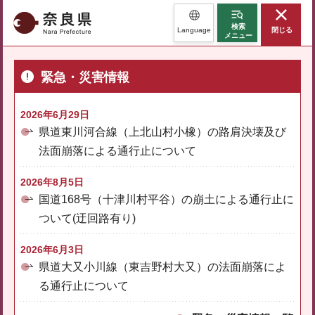
奈良県
検索
Language
閉じる
メニュー
緊急・災害情報
2026年6月29日
県道東川河合線（上北山村小橡）の路肩決壊及び
法面崩落による通行止について
2026年8月5日
国道168号（十津川村平谷）の崩土による通行止に
ついて(迂回路有り)
2026年6月3日
県道大又小川線（東吉野村大又）の法面崩落によ
る通行止について