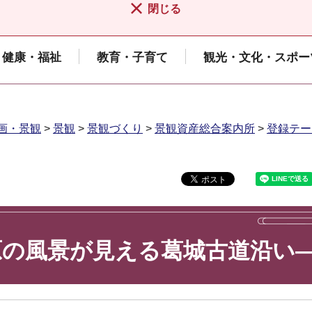
閉じる
健康・福祉
教育・子育て
観光・文化・スポー
画・景観
>
景観
>
景観づくり
>
景観資産総合案内所
>
登録テー
原の風景が見える葛城古道沿い