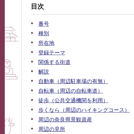
目次
番号
種別
所在地
登録テーマ
関係する街道
解説
自動車（周辺駐車場の有無）
自転車（周辺の自転車道）
徒歩（公共交通機関を利用）
歩くなら（周辺のハイキングコース）
周辺の奈良県景観資産
周辺の見所