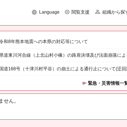
Language
閲覧支援
組織から探
令和8年熊本地震への本県の対応等について
県道東川河合線（上北山村小橡）の路肩決壊及び法面崩落によ
国道168号（十津川村平谷）の崩土による通行止について(迂回
緊急・災害情報一
ません。