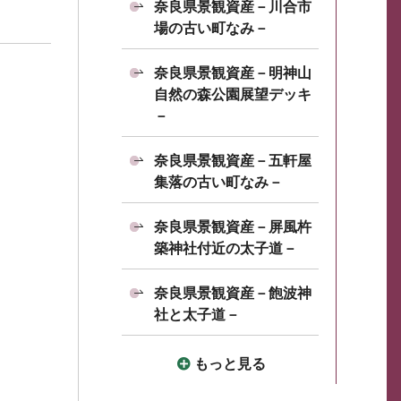
奈良県景観資産－川合市
場の古い町なみ－
奈良県景観資産－明神山
自然の森公園展望デッキ
－
奈良県景観資産－五軒屋
集落の古い町なみ－
奈良県景観資産－屏風杵
築神社付近の太子道－
奈良県景観資産－飽波神
社と太子道－
もっと見る