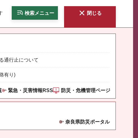
す
検索
メニュー
閉じる
る通行止について
路有り)
覧
緊急・災害情報RSS
防災・危機管理ページ
奈良県防災ポータル