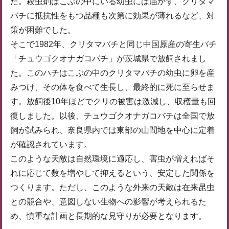
た。殺虫剤はこぶの中にいる幼虫には届かず、クリタマ
バチに抵抗性をもつ品種も次第に効果が薄れるなど、対
策が困難でした。
そこで1982年、クリタマバチと同じ中国原産の寄生バチ
「チュウゴクオナガコバチ」が茨城県で放飼されまし
た。このハチはこぶの中のクリタマバチの幼虫に卵を産
みつけ、その体を食べて生長し、最終的に死に至らせま
す。放飼後10年ほどでクリの被害は激減し、収穫量も回
復しました。以後、チュウゴクオナガコバチは全国で放
飼が試みられ、奈良県内では東部の山間地を中心に定着
が確認されています。
このような天敵は自然環境に適応し、害虫が増えればそ
れに応じて数を増やして抑えるという、安定した関係を
つくります。ただし、このような外来の天敵は在来昆虫
との競合や、意図しない生物への影響が考えられるた
め、慎重な計画と長期的な見守りが必要となります。