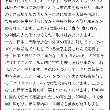
る取り組みが注目されています。奈良県内でも、ハウス
栽培のイチゴに製品化された天敵昆虫を放ったり、露地
のナス栽培で畑の周りから自然に集まる天敵を保護し、
殺虫剤の使用を減らしながら害虫を抑える取り組みが進
められています。これらは畑の中に「食う−食われる」
の関係を人の手でつくりだす取り組みといえます。
一方、日本に天敵が少ない外来の害虫に対しては、その
害虫の原産地で活動している天敵を持ち込んで定着さ
せ、日本の自然の中に新たな「食う-食われる」の関係を
作り出すことで、永続的に害虫を抑える取り組みが行わ
れたことがあります。そのひとつとして、クリの新芽に
卵を産み、こぶ（虫えい）をつくって大きな被害を与え
る「クリタマバチ」への対策が知られています。こぶに
なった新芽は生長せず、実もつかなくなります。1941年
に国内で初めて確認されたこの害虫は、20年あまりで全
国に広がり、奈良県内のクリ園でも被害が発生しまし