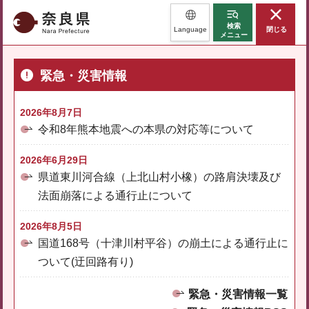
奈良県
検索
Language
閉じる
メニュー
緊急・災害情報
2026年8月7日
令和8年熊本地震への本県の対応等について
2026年6月29日
県道東川河合線（上北山村小橡）の路肩決壊及び
法面崩落による通行止について
2026年8月5日
国道168号（十津川村平谷）の崩土による通行止に
ついて(迂回路有り)
緊急・災害情報一覧