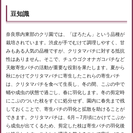
豆知識
奈良県内東部のクリ園では、「ぽろたん」という品種が
栽培されています。渋皮が手でむけて調理しやすく、甘
みもある人気の品種ですが、クリタマバチに対する抵抗
性はありません。そこで、チュウゴクオナガコバチなど
天敵寄生バチの活動が重要な役割を果たします。夏から
秋にかけてクリタマバチに寄生したこれらの寄生バチ
は、クリタマバチを食べて生長し、冬の間、こぶの中で
蛹や成虫の状態で過ごし、春に羽化します。冬の剪定時
にこぶのついた枝をすぐに処分せず、園内に春先まで残
しておくことで、寄生バチの羽化と拡散を助けることが
できます。クリタマバチは、6月～7月頃にかけてこぶか
ら成虫が出てくるため、剪定した枝は寄生バチの羽化後