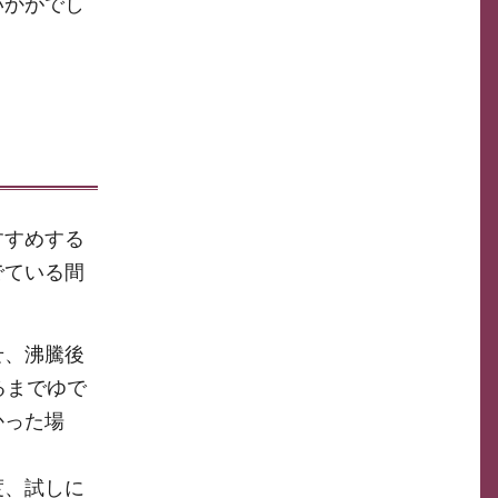
いかがでし
すすめする
でている間
せ、沸騰後
るまでゆで
かった場
度、試しに