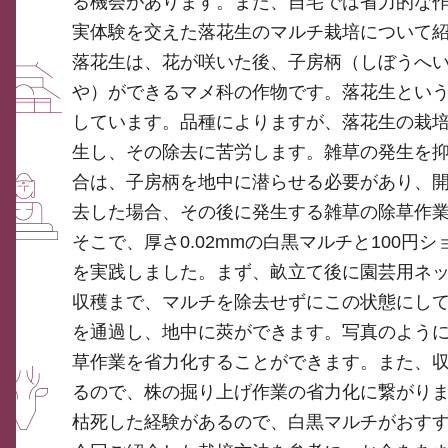
る機会があります。また、自宅では省力的な
実体験を交えた落花生のマルチ栽培について
落花生は、花が咲いた後、子房柄（しぼうへ
や）ができるマメ科の作物です。落花生とい
しています。品種によりますが、落花生の栽培
生し、その除去に苦労します。雑草の発生を
合は、子房柄を地中に潜らせる必要があり、
去した場合、その後に発生する雑草の除草作
そこで、厚さ0.02mmの白黒マルチと100円
を実践しました。まず、畝立て後に園芸用ネ
収穫まで、マルチを除去せずにこの状態にし
を通過し、地中に莢ができます。写真のよう
草作業を省力化することができます。また、
るので、株の掘り上げ作業の省力化に繋がり
枯死した経験があるので、白黒マルチがおす