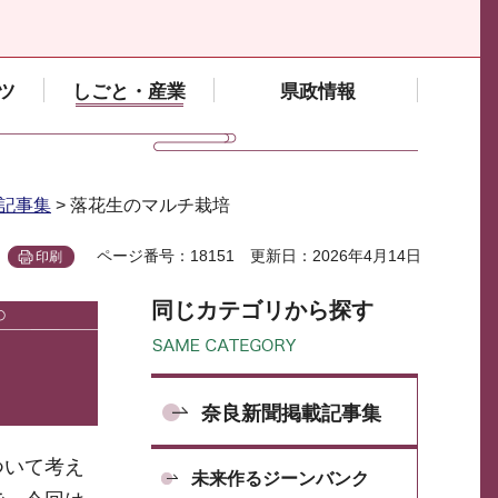
ツ
しごと・産業
県政情報
記事集
> 落花生のマルチ栽培
ページ番号：18151
更新日：2026年4月14日
印刷
同じカテゴリから探す
奈良新聞掲載記事集
ついて考え
未来作るジーンバンク