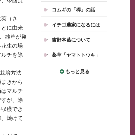
で、今回は
コムギの「稈」の話
に莢（さ
イチゴ農家になるには
ことに由来
め、雑草が発
吉野本葛について
落花生の場
マルチを除
薬草「ヤマトトウキ」
もっと見る
た栽培方法
種まきから
柄はマルチ
ですが、除
を収穫でき
際、焼けて