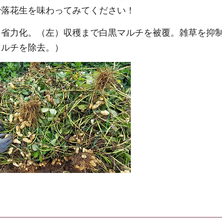
で落花生を味わってみてください！
を省力化。（左）収穫まで白黒マルチを被覆。雑草を抑
マルチを除去。）