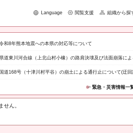
Language
閲覧支援
組織から探
令和8年熊本地震への本県の対応等について
県道東川河合線（上北山村小橡）の路肩決壊及び法面崩落によ
国道168号（十津川村平谷）の崩土による通行止について(迂回
緊急・災害情報一
ません。