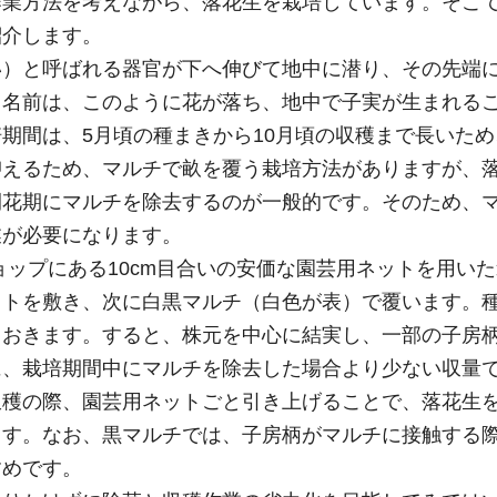
作業方法を考えながら、落花生を栽培しています。そこ
紹介します。
い）と呼ばれる器官が下へ伸びて地中に潜り、その先端
う名前は、このように花が落ち、地中で子実が生まれる
期間は、5月頃の種まきから10月頃の収穫まで長いた
抑えるため、マルチで畝を覆う栽培方法がありますが、
開花期にマルチを除去するのが一般的です。そのため、
業が必要になります。
ショップにある10cm目合いの安価な園芸用ネットを用い
ットを敷き、次に白黒マルチ（白色が表）で覆います。
ておきます。すると、株元を中心に結実し、一部の子房
に、栽培期間中にマルチを除去した場合より少ない収量
収穫の際、園芸用ネットごと引き上げることで、落花生
ます。なお、黒マルチでは、子房柄がマルチに接触する
すめです。