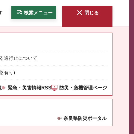
す
検索
メニュー
閉じる
る通行止について
路有り)
覧
緊急・災害情報RSS
防災・危機管理ページ
奈良県防災ポータル