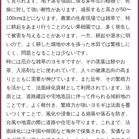
く見られます。地下茎を強固に張る多年生の植物で、乾
燥に対して強い耐性があります。成長すると高さが50〜
100cmほどになります。農業の生産現場では雑草で、特
に耕起をあまり行うことのない果樹園では、多く発生し
て被害を与えることがあります。一方、耕起や湛水に弱
いので、よく耕した畑地や水を張った水田では繁殖しに
くく、問題となることは少ないです。
時には厄介な雑草のヨモギですが、その茎葉は餅やお
茶、入浴剤などに使われていて、人々の健康志向の高ま
りとともに需要が伸びています。また近年、その繁殖力
を活かして、法面緑化資材として利用されています。法
面とは、道路建設や宅地造設に伴って作られる傾斜地の
ことです。よく根付き、繁殖力が強いヨモギは法面を覆
いつくすことで、風化や浸食による崩落や落石を防ぎ、
台風や地震の際に道路や住宅を守ります。これまで、法
面緑化には中国や韓国など海外で採集される、安価なヨ