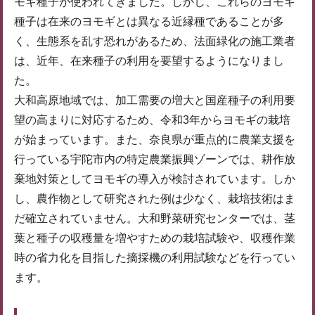
モギ種子が使われてきました。しかし、これらのヨモギ
種子は在来のヨモギとは異なる近縁種であることが多
く、生態系を乱す恐れがあるため、法面緑化の施工業者
は、近年、在来種子の利用を要望するようになりまし
た。
大和高原地域では、加工需要の増大と国産種子の利用要
望の高まりに対応するため、令和3年からヨモギの栽培
が始まっています。また、奈良県が重点的に農業支援を
行っている宇陀市内の特定農業振興ゾーンでは、耕作放
棄地対策としてヨモギの導入が検討されています。しか
し、農作物として研究された例は少なく、栽培技術はま
だ確立されていません。大和野菜研究センターでは、茎
葉と種子の収穫量を増やすための栽培試験や、収穫作業
時の省力化を目指した摘採機の利用試験などを行ってい
ます。