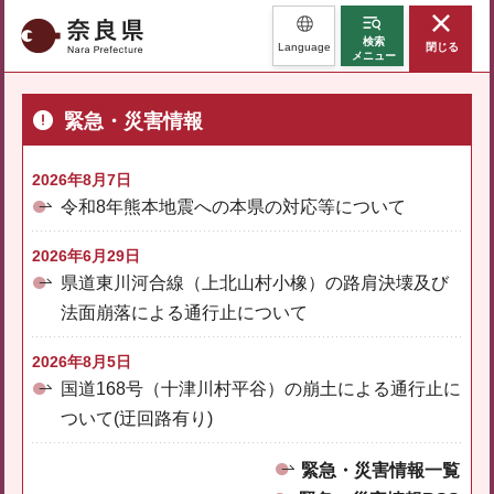
奈良県
検索
Language
閉じる
メニュー
緊急・災害情報
2026年8月7日
令和8年熊本地震への本県の対応等について
2026年6月29日
県道東川河合線（上北山村小橡）の路肩決壊及び
法面崩落による通行止について
2026年8月5日
国道168号（十津川村平谷）の崩土による通行止に
ついて(迂回路有り)
緊急・災害情報一覧