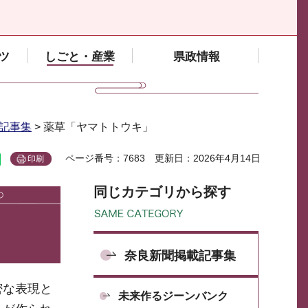
ツ
しごと・産業
県政情報
記事集
> 薬草「ヤマトトウキ」
ページ番号：7683
更新日：2026年4月14日
印刷
同じカテゴリから探す
奈良新聞掲載記事集
密な表現と
未来作るジーンバンク