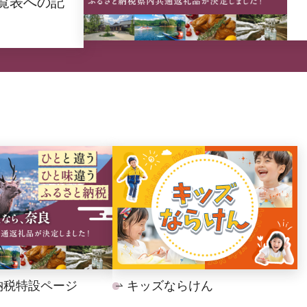
覧表への記
納税特設ページ
キッズならけん