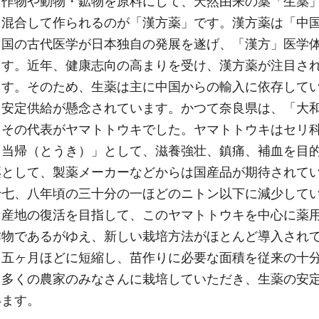
用作物や動物・鉱物を原料にして、天然由来の薬「生薬
て混合して作られるのが「漢方薬」です。漢方薬は「中
中国の古代医学が日本独自の発展を遂げ、「漢方」医学
ます。近年、健康志向の高まりを受け、漢方薬が注目さ
ます。そのため、生薬は主に中国からの輸入に依存して
ら安定供給が懸念されています。かつて奈良県は、「大
、その代表がヤマトトウキでした。ヤマトトウキはセリ
「当帰（とうき）」として、滋養強壮、鎮痛、補血を目
薬として、製薬メーカーなどからは国産品が期待されて
十七、八年頃の三十分の一ほどのニトン以下に減少して
、産地の復活を目指して、このヤマトトウキを中心に薬
作物であるがゆえ、新しい栽培方法がほとんど導入され
ら五ヶ月ほどに短縮し、苗作りに必要な面積を従来の十
、多くの農家のみなさんに栽培していただき、生薬の安
います。