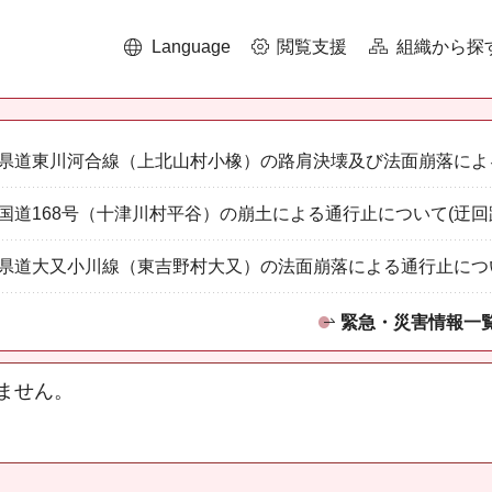
Language
閲覧支援
組織から探
県道東川河合線（上北山村小橡）の路肩決壊及び法面崩落によ
国道168号（十津川村平谷）の崩土による通行止について(迂回
県道大又小川線（東吉野村大又）の法面崩落による通行止につ
緊急・災害情報一
ません。