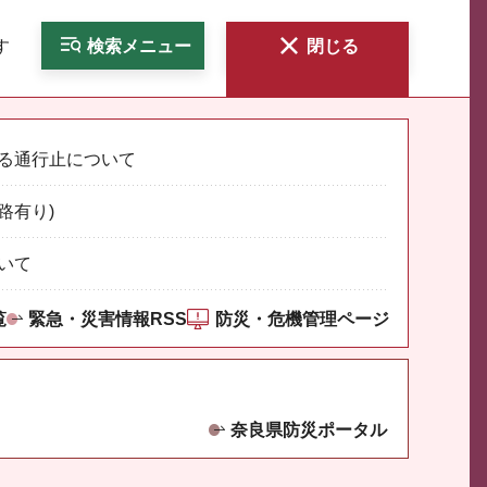
す
検索
メニュー
閉じる
る通行止について
路有り)
いて
覧
緊急・災害情報RSS
防災・危機管理ページ
奈良県防災ポータル