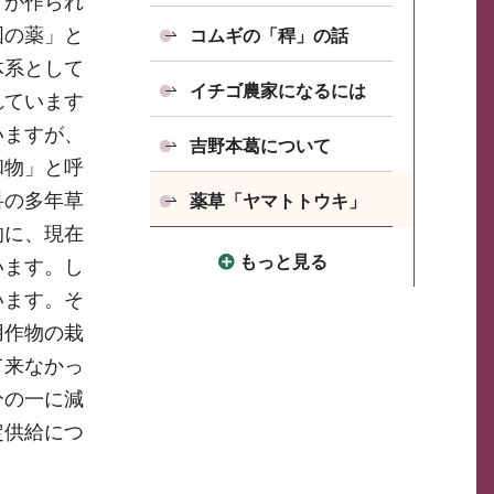
」が作られ
国の薬」と
コムギの「稈」の話
体系として
イチゴ農家になるには
れています
いますが、
吉野本葛について
和物」と呼
科の多年草
薬草「ヤマトトウキ」
的に、現在
もっと見る
います。し
います。そ
用作物の栽
て来なかっ
分の一に減
定供給につ