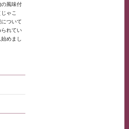
物の風味付
（じゃこ
根について
められてい
れ始めまし