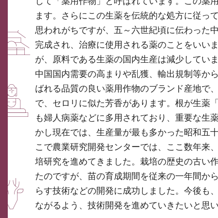
して「薬用作物」と呼ばれています。この薬
ます。さらにこの生薬を伝統的な処方に従っ
思われがちですが、五～六世紀頃に伝わった
完成され、治療に使用される薬のことをいい
が、原料である生薬の国内生産は減少してい
中国国内需要の高まりや乱獲、輸出規制等か
ばれる品質の良い薬用作物のブランド産地で
で、セロリに似た芳香があります。根が生薬
も婦人病薬などに多用されており、重要な生
かし現在では、生産量が最も多かった昭和五
こで農業研究開発センターでは、ここ数年来
培研究を進めてきました。栽培の歴史の古い
たのですが、苗の育成期間を従来の一年間か
らす技術などの開発に成功しました。今後も
ながるよう、技術開発を進めていきたいと思