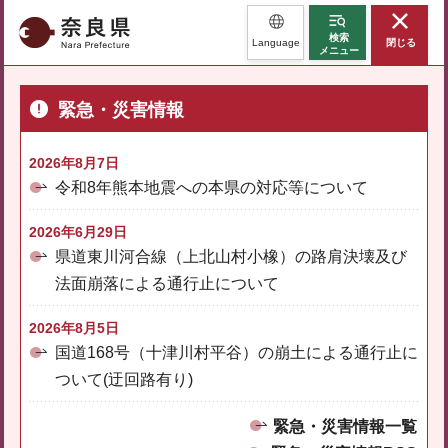
奈良県
検索
Language
閉じる
メニュー
緊急・災害情報
2026年8月7日
令和8年熊本地震への本県の対応等について
2026年6月29日
県道東川河合線（上北山村小橡）の路肩決壊及び
法面崩落による通行止について
2026年8月5日
国道168号（十津川村平谷）の崩土による通行止に
ついて(迂回路有り)
緊急・災害情報一覧