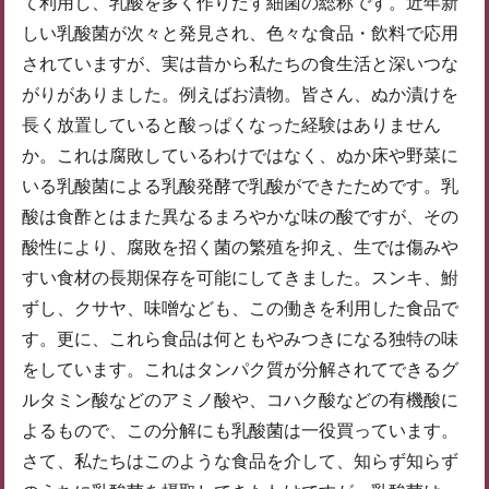
て利用し、乳酸を多く作りだす細菌の総称です。近年新
しい乳酸菌が次々と発見され、色々な食品・飲料で応用
されていますが、実は昔から私たちの食生活と深いつな
がりがありました。例えばお漬物。皆さん、ぬか漬けを
長く放置していると酸っぱくなった経験はありません
か。これは腐敗しているわけではなく、ぬか床や野菜に
いる乳酸菌による乳酸発酵で乳酸ができたためです。乳
酸は食酢とはまた異なるまろやかな味の酸ですが、その
酸性により、腐敗を招く菌の繁殖を抑え、生では傷みや
すい食材の長期保存を可能にしてきました。スンキ、鮒
ずし、クサヤ、味噌なども、この働きを利用した食品で
す。更に、これら食品は何ともやみつきになる独特の味
をしています。これはタンパク質が分解されてできるグ
ルタミン酸などのアミノ酸や、コハク酸などの有機酸に
よるもので、この分解にも乳酸菌は一役買っています。
さて、私たちはこのような食品を介して、知らず知らず