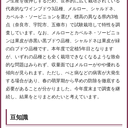
ン生産を後押しするため、世界的に広く栽培されている
代表的なワインブドウ3品種、メルロー、シャルドネ、
カベルネ・ソービニョンを選び、標高の異なる県内3地
点（奈良市、宇陀市、五條市）で試験栽培して特性を調
査しています。なお、メルローとカベルネ・ソービニョ
ンは果皮が赤黒い黒ブドウ品種、シャルドネは果皮が緑
の白ブドウ品種です。本年度で定植5年目となります
が、いずれの品種とも全く栽培できなくなるような致命
的な問題はみられず、収量面ではメルローがやや優れる
傾向が見られます。ただし、べと病などの病害が大発生
する場合があり、春の萌芽期から早めの防除を徹底する
必要があることが分かりました。今年度末まで調査を継
続し、結果をとりまとめたいと考えています。
豆知識