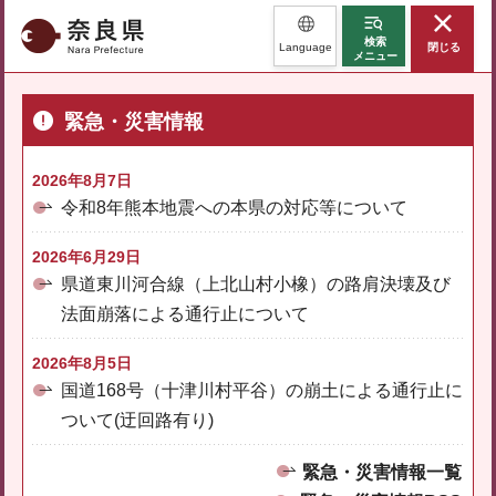
奈良県
検索
Language
閉じる
メニュー
緊急・災害情報
2026年8月7日
令和8年熊本地震への本県の対応等について
2026年6月29日
県道東川河合線（上北山村小橡）の路肩決壊及び
法面崩落による通行止について
2026年8月5日
国道168号（十津川村平谷）の崩土による通行止に
ついて(迂回路有り)
緊急・災害情報一覧