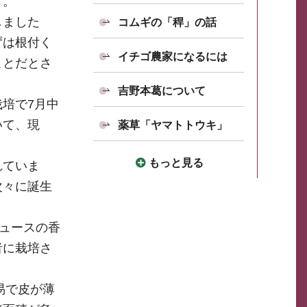
す。
しました
コムギの「稈」の話
ずは根付く
イチゴ農家になるには
ことだとさ
吉野本葛について
培で7月中
いて、現
薬草「ヤマトトウキ」
もっと見る
れていま
次々に誕生
ジュースの香
者に栽培さ
易で皮が薄