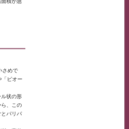
培面積が急
小さめで
や「ピオー
ール状の形
から、この
ごとパリパ