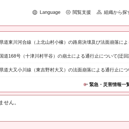
Language
閲覧支援
組織から探
県道東川河合線（上北山村小橡）の路肩決壊及び法面崩落によ
国道168号（十津川村平谷）の崩土による通行止について(迂回
県道大又小川線（東吉野村大又）の法面崩落による通行止につ
緊急・災害情報一
ません。