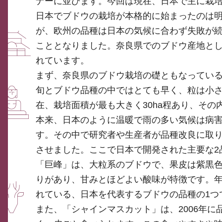
ナーに並びます。今回は現在、日本で主に栽
日本でブドウの栽培が本格的に始まったのは
が、欧州の品種は日本の気候に合わず失敗が
こととなりました。奈良県でのブドウ産地と
れています。
まず、奈良県のブドウ栽培の礎ともなっている
旬とブドウ品種の中ではとても早く、粒は小
在、栽培面積が最も大きく30ha程あり、その
本来、日本のように温暖で雨の多い気候は病
す。その中で研究者や生産者が品種改良に取
させました。ここで日本で開発された主要な2
「巨峰」は、大粒系のブドウで、果皮は紫黒色
りがあり、甘みとほどよい酸味が特徴です。
れている、日本を代表するブドウの品種の1つ
また、「シャインマスカット」は、2006年