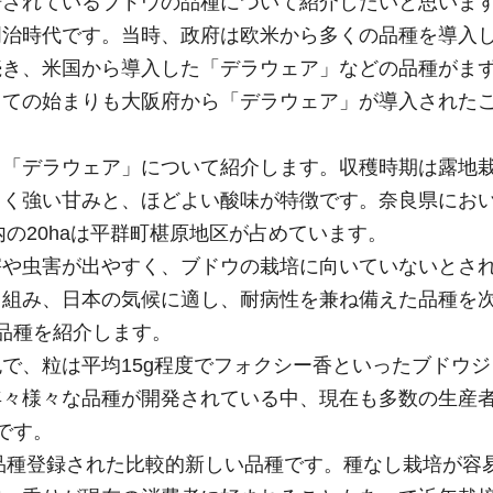
培されているブドウの品種について紹介したいと思いま
明治時代です。当時、政府は欧米から多くの品種を導入
続き、米国から導入した「デラウェア」などの品種がま
しての始まりも大阪府から「デラウェア」が導入された
「デラウェア」について紹介します。収穫時期は露地栽
さく強い甘みと、ほどよい酸味が特徴です。奈良県にお
内の20haは平群町椹原地区が占めています。
害や虫害が出やすく、ブドウの栽培に向いていないとさ
り組み、日本の気候に適し、耐病性を兼ね備えた品種を
品種を紹介します。
で、粒は平均15g程度でフォクシー香といったブドウ
年々様々な品種が開発されている中、現在も多数の生産
です。
に品種登録された比較的新しい品種です。種なし栽培が容