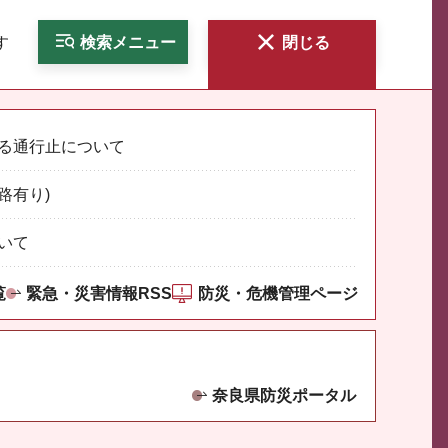
す
検索
メニュー
閉じる
る通行止について
路有り)
いて
覧
緊急・災害情報RSS
防災・危機管理ページ
奈良県防災ポータル