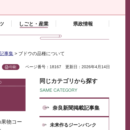
ツ
しごと・産業
県政情報
記事集
> ブドウの品種について
ページ番号：18167
更新日：2026年4月14日
印刷
同じカテゴリから探す
奈良新聞掲載記事集
の果物コー
未来作るジーンバンク