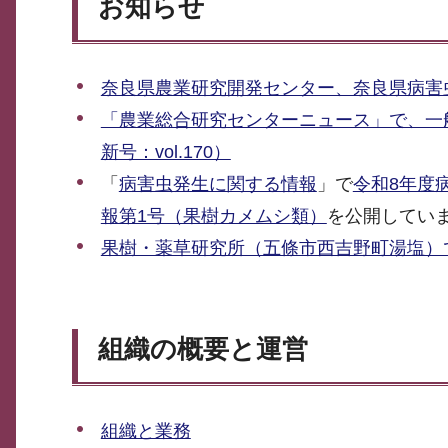
お知らせ
奈良県農業研究開発センター、奈良県病害
「農業総合研究センターニュース」で、一
新号：vol.170）
「
病害虫発生に関する情報
」で
令和8年度
報第1号（果樹カメムシ類）
を公開してい
果樹・薬草研究所（五條市西吉野町湯塩）
組織の概要と運営
組織と業務