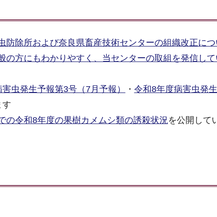
虫防除所および奈良県畜産技術センターの組織改正につ
般の方にもわかりやすく、当センターの取組を発信して
病害虫発生予報第3号（7月予報）
・
令和8年度病害虫発
ます
での令和8年度の果樹カメムシ類の誘殺状況
を公開して