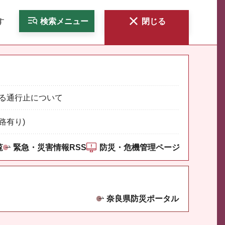
す
検索
メニュー
閉じる
る通行止について
路有り)
覧
緊急・災害情報RSS
防災・危機管理ページ
奈良県防災ポータル