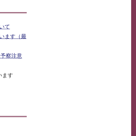
いて
います（最
生予察注意
います