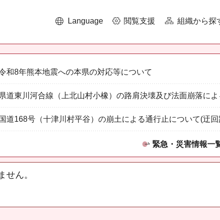
Language
閲覧支援
組織から探
令和8年熊本地震への本県の対応等について
県道東川河合線（上北山村小橡）の路肩決壊及び法面崩落によ
国道168号（十津川村平谷）の崩土による通行止について(迂回
緊急・災害情報一
ません。