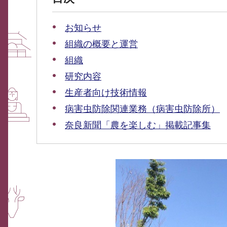
お知らせ
組織の概要と運営
組織
研究内容
生産者向け技術情報
病害虫防除関連業務（病害虫防除所）
奈良新聞「農を楽しむ」掲載記事集