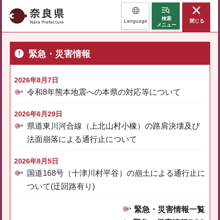
奈良県
検索
Language
閉じる
メニュー
緊急・災害情報
2026年8月7日
令和8年熊本地震への本県の対応等について
2026年6月29日
県道東川河合線（上北山村小橡）の路肩決壊及び
法面崩落による通行止について
2026年8月5日
国道168号（十津川村平谷）の崩土による通行止に
ついて(迂回路有り)
緊急・災害情報一覧