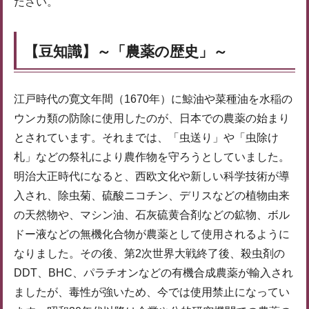
ださい。
【豆知識】～「農薬の歴史」～
江戸時代の寛文年間（1670年）に鯨油や菜種油を水稲の
ウンカ類の防除に使用したのが、日本での農薬の始まり
とされています。それまでは、「虫送り」や「虫除け
札」などの祭礼により農作物を守ろうとしていました。
明治大正時代になると、西欧文化や新しい科学技術が導
入され、除虫菊、硫酸ニコチン、デリスなどの植物由来
の天然物や、マシン油、石灰硫黄合剤などの鉱物、ボル
ドー液などの無機化合物が農薬として使用されるように
なりました。その後、第2次世界大戦終了後、殺虫剤の
DDT、BHC、パラチオンなどの有機合成農薬が輸入され
ましたが、毒性が強いため、今では使用禁止になってい