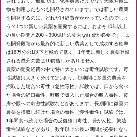
されており、最近では、化学農薬だけでなく天敵や微生
物を利用したものも開発されています。では新しい農薬
を開発するのに、どれだけ経費がかかっているのでしょ
う？1つの新しい農薬を開発するには、およそ10年以上
の長い期間と200～300億円の莫大な経費が必要です。ま
た開発段階から最終的に新しい農薬として成功する確率
は16万分の1以下と極めて低く、1年間に新しく農薬登録
される成分の数は10前後しかありません。
農薬の開発経費の中で特に大きいのは毒性試験です。毒
性試験は大きく分けて2つあり、短期間に多量の農薬を
摂取した場合の毒性（急性毒性）試験では、口から食べ
た場合の経口毒性、呼吸で吸入した場合の吸入毒性、皮
膚や眼への刺激性試験などがあります。長期間に微量の
農薬を摂取し続けた場合の毒性（慢性毒性）試験では、
1年間食べ続けた場合の反復経口毒性、発がん性、繁殖
毒性試験などがあり、数年以上の長い期間が必要になり