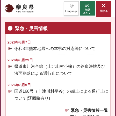
奈良県
検索
Language
閉じる
メニュー
緊急・災害情報
2026年8月7日
令和8年熊本地震への本県の対応等について
2026年6月29日
県道東川河合線（上北山村小橡）の路肩決壊及び
法面崩落による通行止について
2026年8月5日
国道168号（十津川村平谷）の崩土による通行止に
ついて(迂回路有り)
緊急・災害情報一覧