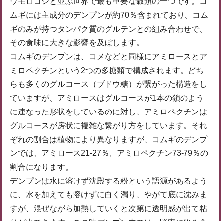
ウモロコシと並ぶ世界で最も重要な穀類の一つです。コ
ムギには主成分のデンプンが約70％含まれており、コム
ギのみが持つタンパク質のグルテンとの組み合わせで、
その食味に大きな影響を及ぼします。
コムギのデンプンは、コメなどと同様にアミロースとア
ミロペクチンという2つの多糖類で構成されます。どち
らも多くのグルコース（ブドウ糖）が繋がった構造をし
ていますが、アミロースはグルコースが1本の鎖のよう
に連なった形状をしているのに対し、アミロペクチンは
グルコースが房状に複雑な繋がり方をしています。それ
ぞれの割合は植物により異なりますが、コムギのデンプ
ンでは、アミロース21-27％、アミロペクチン73-79％の
割合になります。
デンプンは水に溶けず沈殿する粉という語源があるよう
に、水を加えても溶けずに白く濁り、やがて底に沈みま
すが、混ぜながら加熱していくと次第に透明感が出て粘