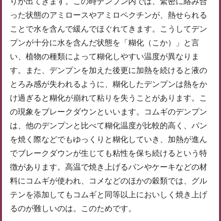
りが出てきます。この時デンプン内では、緊密に絡み合
った状態のアミロースやアミロペクチンが、熱せられる
ことで水を含んで緩んでほぐれてきます。こうしてデン
プンが十分に水を含んだ状態を「糊化（こか）」と言
い、植物の種類によって糊化しやすい温度が異なりま
す。また、デンプンを加えた後更に加熱を続けると液の
とろみ感が失われるように、糊化したデンプンは熱をか
け過ぎると糊化が崩れて粘りを失うことがあります。こ
の現象をブレークダウンといいます。コムギのデンプン
は、他のデンプンと比べて糊化温度が比較的高く、パン
を焼く際などでもゆっくりと糊化していき、加熱が進ん
でブレークダウンが生じても粘性を保ち続けるという特
徴があります。高温で焼き上げるパンやケーキなどの材
料にコムギが使われ、コメなどのほかの穀類では、グル
テンを添加してもコムギと同等以上においしく焼き上げ
るのが難しいのは。このためです。