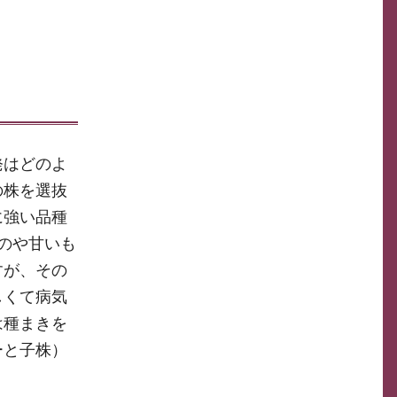
発はどのよ
の株を選抜
に強い品種
のや甘いも
すが、その
しくて病気
は種まきを
ーと子株）