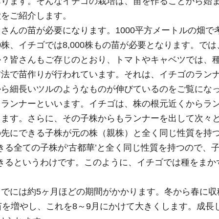
あります。そんなイチゴの栽培は、苗を作ることから始
徴をご紹介します。
さんの苗が必要になります。1000平方メートルの畑で
000株、イチゴでは8,000株もの苗が必要となります。で
か？皆さんもご存じのとおり、トマトやキャベツでは、
方法で苗作りが行われています。それは、イチゴのラン
から細長いツルのようなものが伸びているのをご覧にな
をランナーといいます。イチゴは、株の根元近くからラ
ります。さらに、その子株からもランナーを出して次々
の先にできる子株が元の株（親株）と全く同じ性質を持
きる全ての子株が‘古都華’と全く同じ性質を持つので、
できるというわけです。このように、イチゴでは種をまか
。
でには約5ヶ月ほどの期間がかかります。冬から春に収
苗を増やし、これを8～9月にかけて大きくします。成長