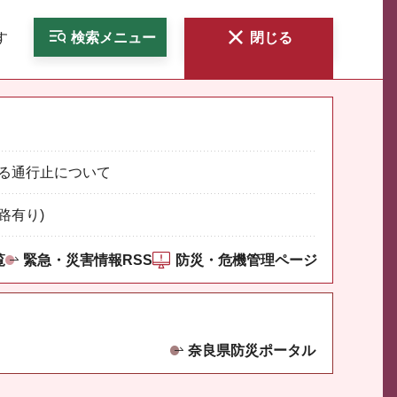
す
検索
メニュー
閉じる
る通行止について
路有り)
覧
緊急・災害情報RSS
防災・危機管理ページ
奈良県防災ポータル