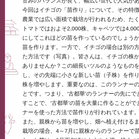
甘みのバランスが良く、幅広い世代で人気が
今回はイチゴの「苗作り」について、その特
農業では広い面積で栽培が行われるため、たく
トマトではおよそ2,000株、キャベツでは4,
にしてこれほどの苗を作っているのでしょう
苗を作ります。一方で、イチゴの場合は別の
た方法です（写真）。皆さんは、イチゴの株
ありませんか？この細長いツルのようなもの
し、その先端に小さな新しい苗（子株）を作
株を増やします。重要なのは、このランナー
とです。つまり、‘古都華’のランナーの先にで
すことで、‘古都華’の苗を大量に作ることが
ナーを使った方法で苗作りが行われています
また、親株から苗を増やし、畑へ植え付けるま
栽培の場合、4～7月に親株からのランナーで