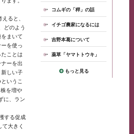
まります。
コムギの「稈」の話
考えると、
イチゴ農家になるには
は、どのよう
種をまいて
吉野本葛について
ナーを使っ
ったことは
薬草「ヤマトトウキ」
ンナーを出
もっと見る
と新しい子
つというこ
子株を増や
ずに、ラン
穫する促成
して大きく