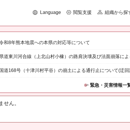
Language
閲覧支援
組織から探
令和8年熊本地震への本県の対応等について
県道東川河合線（上北山村小橡）の路肩決壊及び法面崩落によ
国道168号（十津川村平谷）の崩土による通行止について(迂回
緊急・災害情報一
ません。