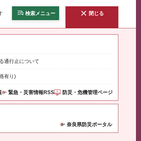
す
検索
メニュー
閉じる
る通行止について
路有り)
覧
緊急・災害情報RSS
防災・危機管理ページ
奈良県防災ポータル