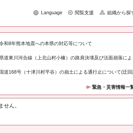
Language
閲覧支援
組織から探
令和8年熊本地震への本県の対応等について
県道東川河合線（上北山村小橡）の路肩決壊及び法面崩落によ
国道168号（十津川村平谷）の崩土による通行止について(迂回
緊急・災害情報一
ません。