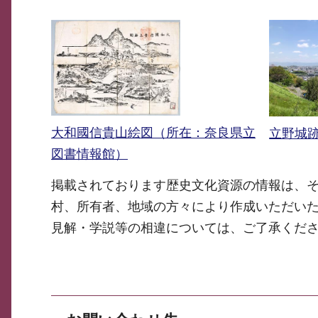
大和國信貴山絵図（所在：奈良県立
立野城
図書情報館）
掲載されております歴史文化資源の情報は、
村、所有者、地域の方々により作成いただい
見解・学説等の相違については、ご了承くだ