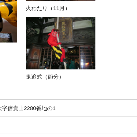
火わたり（11月）
鬼追式（節分）
字信貴山2280番地の1