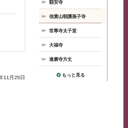
額安寺
信貴山朝護孫子寺
世尊寺太子堂
大福寺
達磨寺方丈
もっと見る
年11月25日