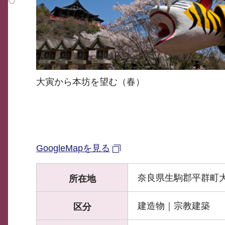
大寅から本坊を望む（春）
GoogleMapを見る
奈良県生駒郡平群町大
所在地
建造物｜宗教建築
区分