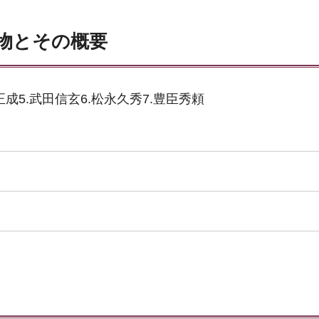
物とその概要
正成5.武田信玄6.松永久秀7.豊臣秀頼