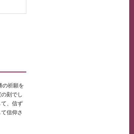
勝の祈願を
寅の刻でし
して、信ず
して信仰さ