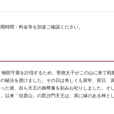
公開時間・料金等を別途ご確認ください。
敵、物部守屋を討伐するため、聖徳太子がこの山に来て戦
勝の秘法を授けました。その日は奇しくも寅年、寅日、
まった後、自ら天王の御尊像を刻みお祀りしました。そ
た。以来「信貴山」の毘沙門天王は、寅に縁のある神と