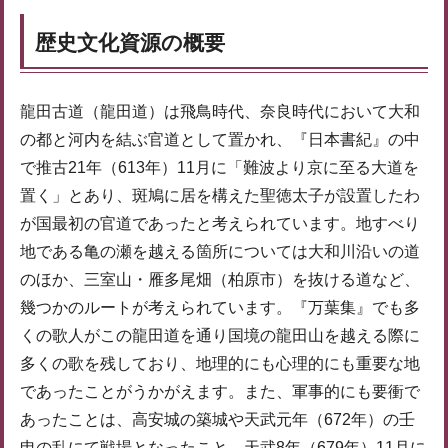
歴史文化資源の概要
龍田古道（龍田道）は飛鳥時代、奈良時代において大和
の都と河内を結ぶ官道として置かれ、『日本書紀』の中
で推古21年（613年）11月に「難波より京に至る大道を
置く」とあり、斑鳩に居を構えた聖徳太子が設置したわ
が国最初の官道であったと考えられています。地すべり
地である亀の瀬を越える箇所については大和川沿いの道
のほか、三室山・雁多尾畑（柏原市）を抜ける道など、
幾つかのルートが考えられています。『万葉集』でも多
くの歌人がこの龍田道を通り国境の龍田山を越える際に
多くの歌を残しており、地理的にも心理的にも重要な地
であったことがうかがえます。また、軍事的にも要衝で
あったことは、高安城の築城や天武元年（672年）の壬
申の乱にて戦場となったこと、天武8年（679年）11月に