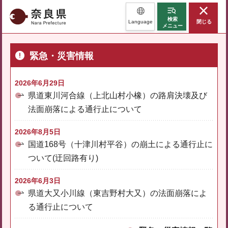
奈良県
検索
Language
閉じる
メニュー
緊急・災害情報
2026年6月29日
県道東川河合線（上北山村小橡）の路肩決壊及び
法面崩落による通行止について
2026年8月5日
国道168号（十津川村平谷）の崩土による通行止に
ついて(迂回路有り)
2026年6月3日
県道大又小川線（東吉野村大又）の法面崩落によ
る通行止について