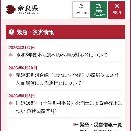
奈良県
検索
Language
閉じる
メニュー
緊急・災害情報
2026年8月7日
令和8年熊本地震への本県の対応等について
2026年6月29日
県道東川河合線（上北山村小橡）の路肩決壊及び
法面崩落による通行止について
2026年8月5日
国道168号（十津川村平谷）の崩土による通行止に
ついて(迂回路有り)
緊急・災害情報一覧