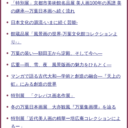
「特別展」京都市美術館名品展 美人画100年の系譜 美
の継承―万葉日本画へ続く流れ
日本文化の源流-いまに続く芸能-
館蔵品展「風景画の世界-万葉文化館コレクションよ
り-」
万葉の装い―額田王から淀殿、そして今へ―
広重―雨、雪、夜 風景版画の魅力をひもとく―
マンガで語る古代大和―学術と創造の融合―『天上の
虹』にみる創造の世界
特別展 「クレパス画名作展」
冬の万葉日本画展 大亦観風『万葉集画撰』を辿る
特別展「近代美人画の精華ー培広庵コレクションによ
るー」