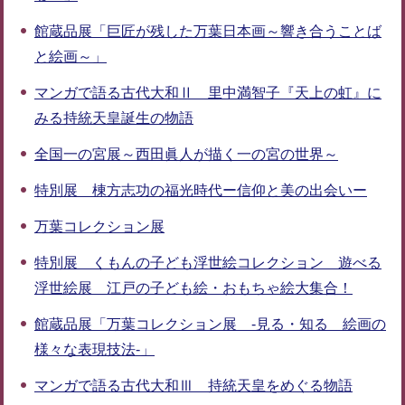
館蔵品展「巨匠が残した万葉日本画～響き合うことば
と絵画～」
マンガで語る古代大和Ⅱ 里中満智子『天上の虹』に
みる持統天皇誕生の物語
全国一の宮展～西田眞人が描く一の宮の世界～
特別展 棟方志功の福光時代ー信仰と美の出会いー
万葉コレクション展
特別展 くもんの子ども浮世絵コレクション 遊べる
浮世絵展 江戸の子ども絵・おもちゃ絵大集合！
館蔵品展「万葉コレクション展 -見る・知る 絵画の
様々な表現技法-」
マンガで語る古代大和Ⅲ 持統天皇をめぐる物語