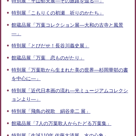
特別展「平山郁夫展―その旅路を辿る―」
特別展「こもりくの初瀬 祈りのかたち」
館蔵品展「万葉コレクション展―大和の古寺と風景
―」
特別展「とびだせ！長谷川義史展」
館蔵品展「万葉 恋ものがたり」
特別展「万葉歌から生まれた美の世界―杉岡華邨の書
を中心に―」
特別展「近代日本画の流れ―光ミュージアムコレクシ
ョンより―」
特別展「飛鳥の祝歌 絹谷幸二 展」
館蔵品展「7人の万葉歌人からたどる万葉集」
特別展「生誕110年 佐藤太清展 水の心象」