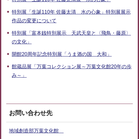
特別展「生誕110年 佐藤太清 水の心象」特別展展示
作品の変更について
特別展「富本銭特別展示 天武天皇と〈飛鳥・藤原〉
の文化」
開館20周年記念特別展「うま酒の国 大和」
館蔵品展「万葉コレクション展～万葉文化館20年の歩
み～」
お問い合わせ先
地域創造部万葉文化館