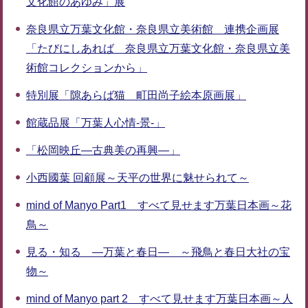
文化館のあゆみ」展
奈良県立万葉文化館・奈良県立美術館 連携企画展
「たびにしあれば 奈良県立万葉文化館・奈良県立美
術館コレクションから」
特別展「隙あらば猫 町田尚子絵本原画展」
館蔵品展「万葉人心情-景-」
「松岡映丘―古典美の再興―」
小西國葉 回顧展～天平の世界に魅せられて～
mind of Manyo Part1 すべて見せます万葉日本画～花
鳥～
見る・知る ―万葉と春日― ～飛鳥と春日大社の宝
物～
mind of Manyo part 2 すべて見せます万葉日本画～人