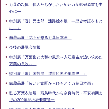
万葉の起憶―偉人たちがしたためた万葉歌碑原書を中
心に―
特別展「香川元太郎 迷路絵本展 ―歴史考証をもと
に―」
館蔵品展「花々が彩る万葉日本画」
今後の展覧会情報
特別展「万葉集と大和の風景～入江泰吉が追い求めた
万葉の息吹～」
特別展「歌川国芳展―浮世絵界の風雲児―」
館蔵品展「装いと意匠からひもとく万葉日本画」
甦る万葉衣装展ー飛鳥時代から奈良時代・平安初期ま
での200年間の衣装変遷ー