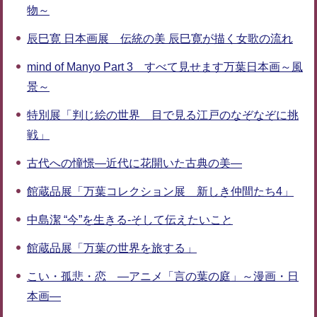
物～
辰巳寛 日本画展 伝統の美 辰巳寛が描く女歌の流れ
mind of Manyo Part 3 すべて見せます万葉日本画～風
景～
特別展「判じ絵の世界 目で見る江戸のなぞなぞに挑
戦」
古代への憧憬―近代に花開いた古典の美―
館蔵品展「万葉コレクション展 新しき仲間たち4」
中島潔 “今”を生きる-そして伝えたいこと
館蔵品展「万葉の世界を旅する」
こい・孤悲・恋 ―アニメ「言の葉の庭」～漫画・日
本画―