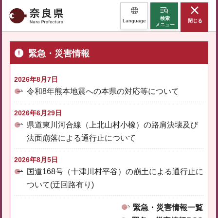
奈良県
検索
Language
閉じる
メニュー
緊急・災害情報
2026年8月7日
令和8年熊本地震への本県の対応等について
2026年6月29日
県道東川河合線（上北山村小橡）の路肩決壊及び
法面崩落による通行止について
2026年8月5日
国道168号（十津川村平谷）の崩土による通行止に
ついて(迂回路有り)
緊急・災害情報一覧