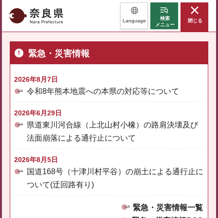
奈良県
検索
Language
閉じる
メニュー
緊急・災害情報
2026年8月7日
令和8年熊本地震への本県の対応等について
2026年6月29日
県道東川河合線（上北山村小橡）の路肩決壊及び
法面崩落による通行止について
2026年8月5日
国道168号（十津川村平谷）の崩土による通行止に
ついて(迂回路有り)
緊急・災害情報一覧