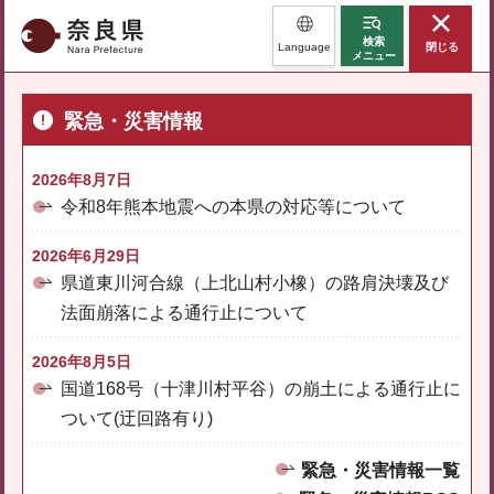
奈良県
検索
Language
閉じる
メニュー
緊急・災害情報
2026年8月7日
令和8年熊本地震への本県の対応等について
2026年6月29日
県道東川河合線（上北山村小橡）の路肩決壊及び
法面崩落による通行止について
2026年8月5日
国道168号（十津川村平谷）の崩土による通行止に
ついて(迂回路有り)
緊急・災害情報一覧