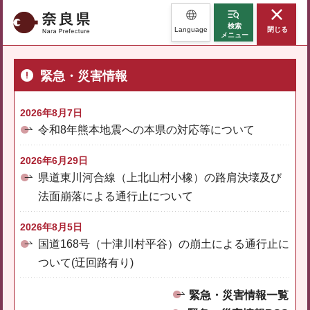
奈良県
検索
Language
閉じる
メニュー
緊急・災害情報
2026年8月7日
令和8年熊本地震への本県の対応等について
2026年6月29日
県道東川河合線（上北山村小橡）の路肩決壊及び
法面崩落による通行止について
2026年8月5日
国道168号（十津川村平谷）の崩土による通行止に
ついて(迂回路有り)
緊急・災害情報一覧