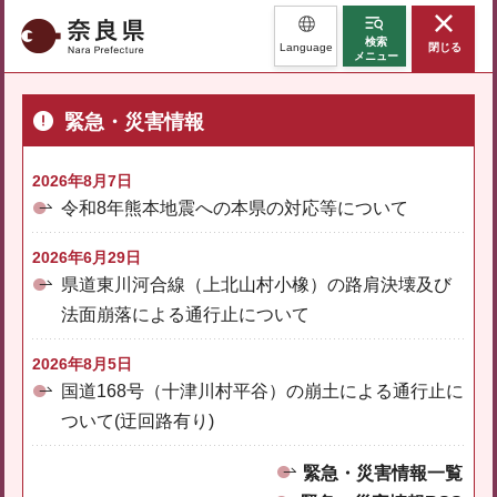
奈良県
検索
Language
閉じる
メニュー
緊急・災害情報
2026年8月7日
令和8年熊本地震への本県の対応等について
2026年6月29日
県道東川河合線（上北山村小橡）の路肩決壊及び
法面崩落による通行止について
2026年8月5日
国道168号（十津川村平谷）の崩土による通行止に
ついて(迂回路有り)
緊急・災害情報一覧