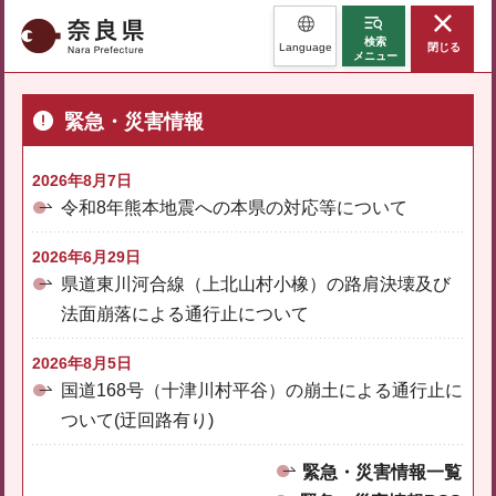
奈良県
検索
Language
閉じる
メニュー
緊急・災害情報
2026年8月7日
令和8年熊本地震への本県の対応等について
2026年6月29日
県道東川河合線（上北山村小橡）の路肩決壊及び
法面崩落による通行止について
2026年8月5日
国道168号（十津川村平谷）の崩土による通行止に
ついて(迂回路有り)
緊急・災害情報一覧