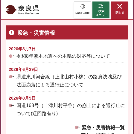
奈良県
検索
Language
閉じる
メニュー
緊急・災害情報
2026年8月7日
令和8年熊本地震への本県の対応等について
2026年6月29日
県道東川河合線（上北山村小橡）の路肩決壊及び
法面崩落による通行止について
2026年8月5日
国道168号（十津川村平谷）の崩土による通行止に
ついて(迂回路有り)
緊急・災害情報一覧