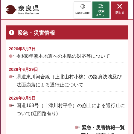
奈良県
検索
Language
閉じる
メニュー
緊急・災害情報
2026年8月7日
令和8年熊本地震への本県の対応等について
2026年6月29日
県道東川河合線（上北山村小橡）の路肩決壊及び
法面崩落による通行止について
2026年8月5日
国道168号（十津川村平谷）の崩土による通行止に
ついて(迂回路有り)
緊急・災害情報一覧