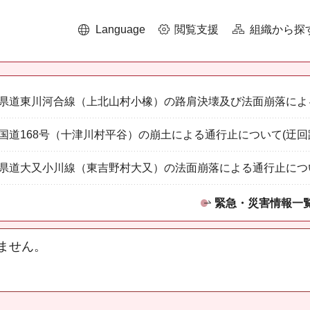
Language
閲覧支援
組織から探
県道東川河合線（上北山村小橡）の路肩決壊及び法面崩落によ
国道168号（十津川村平谷）の崩土による通行止について(迂回
県道大又小川線（東吉野村大又）の法面崩落による通行止につ
緊急・災害情報一
ません。