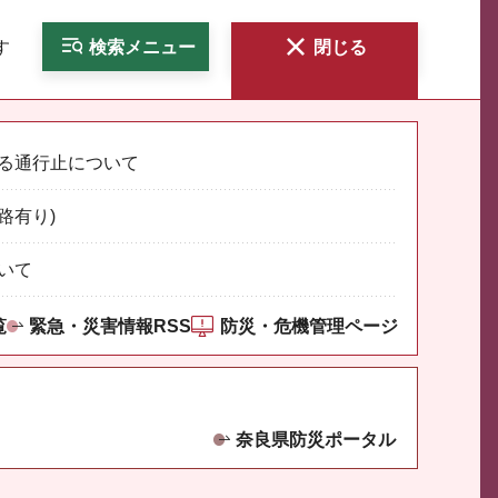
す
検索
メニュー
閉じる
る通行止について
路有り)
いて
覧
緊急・災害情報RSS
防災・危機管理ページ
奈良県防災ポータル