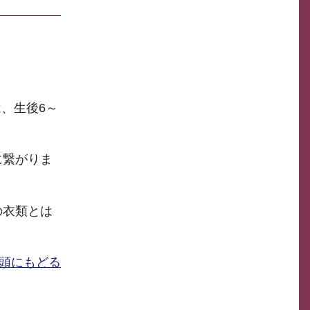
、生後6～
に繋がりま
の衣類とは
頭にもどる