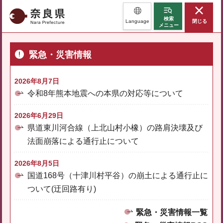
奈良県
検索
Language
閉じる
メニュー
緊急・災害情報
2026年8月7日
令和8年熊本地震への本県の対応等について
2026年6月29日
県道東川河合線（上北山村小橡）の路肩決壊及び
法面崩落による通行止について
2026年8月5日
国道168号（十津川村平谷）の崩土による通行止に
ついて(迂回路有り)
緊急・災害情報一覧