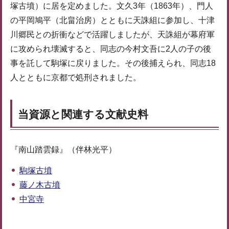
塚古墳）に居を定めました。文久3年（1863年）、門人
の平岡鳩平（北畠治房）とともに天誅組に参加し、十津
川郷民との折衝などで活躍しましたが、天誅組が幕府軍
に攻められ壊滅すると、同志の今村文吾に2人の子の後
事を託して駒塚に戻りました。その後捕えられ、同志18
人とともに京都で処刑されました。
当資源と関連する文献史料
『南山踏雲録』（伴林光平）
駒塚古墳
藤ノ木古墳
中宮寺