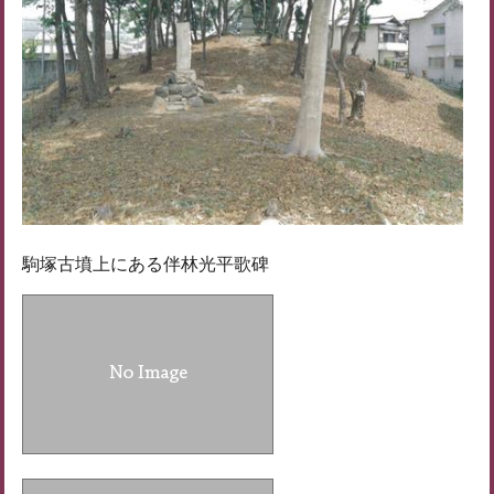
駒塚古墳上にある伴林光平歌碑