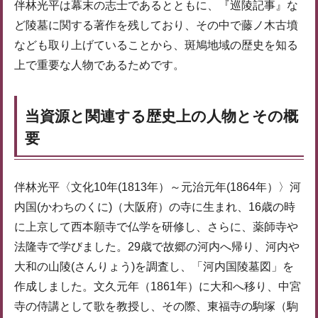
伴林光平は幕末の志士であるとともに、『巡陵記事』な
ど陵墓に関する著作を残しており、その中で藤ノ木古墳
なども取り上げていることから、斑鳩地域の歴史を知る
上で重要な人物であるためです。
当資源と関連する歴史上の人物とその概
要
伴林光平〈文化10年(1813年）～元治元年(1864年）〉河
内国(かわちのくに)（大阪府）の寺に生まれ、16歳の時
に上京して西本願寺で仏学を研修し、さらに、薬師寺や
法隆寺で学びました。29歳で故郷の河内へ帰り、河内や
大和の山陵(さんりょう)を調査し、「河内国陵墓図」を
作成しました。文久元年（1861年）に大和へ移り、中宮
寺の侍講として歌を教授し、その際、東福寺の駒塚（駒