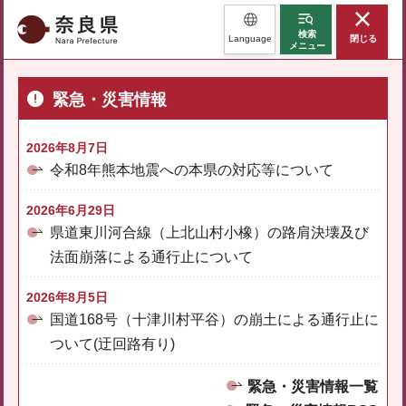
奈良県
検索
Language
閉じる
メニュー
緊急・災害情報
2026年8月7日
令和8年熊本地震への本県の対応等について
2026年6月29日
県道東川河合線（上北山村小橡）の路肩決壊及び
法面崩落による通行止について
2026年8月5日
国道168号（十津川村平谷）の崩土による通行止に
ついて(迂回路有り)
緊急・災害情報一覧