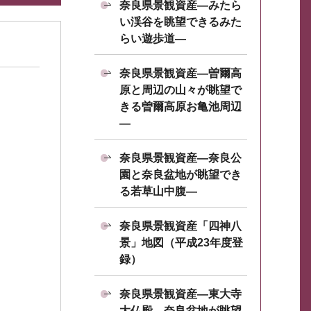
奈良県景観資産―みたら
い渓谷を眺望できるみた
らい遊歩道―
奈良県景観資産―曽爾高
原と周辺の山々が眺望で
きる曽爾高原お亀池周辺
―
奈良県景観資産―奈良公
園と奈良盆地が眺望でき
る若草山中腹―
奈良県景観資産「四神八
景」地図（平成23年度登
録）
奈良県景観資産―東大寺
大仏殿、奈良盆地が眺望