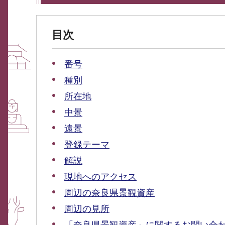
目次
番号
種別
所在地
中景
遠景
登録テーマ
解説
現地へのアクセス
周辺の奈良県景観資産
周辺の見所