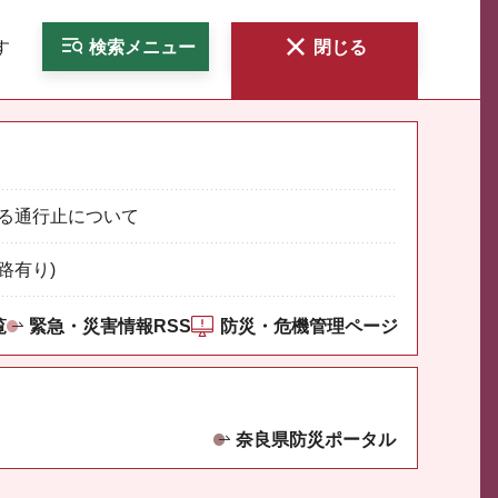
す
検索
メニュー
閉じる
る通行止について
路有り)
覧
緊急・災害情報RSS
防災・危機管理ページ
奈良県防災ポータル