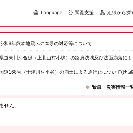
Language
閲覧支援
組織から探
令和8年熊本地震への本県の対応等について
県道東川河合線（上北山村小橡）の路肩決壊及び法面崩落によ
国道168号（十津川村平谷）の崩土による通行止について(迂回
緊急・災害情報一
ません。