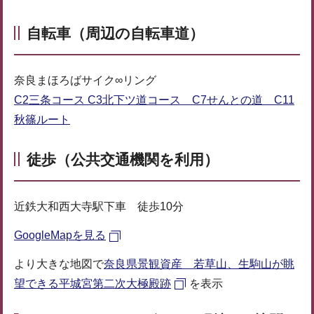
自転車（周辺の自転車道）
奈良まほろばサイク∞リング
C2三条コース C3北下ツ道コース C7せんとの道 C11
秋篠ルート
徒歩（公共交通機関を利用）
近鉄大和西大寺駅下車 徒歩10分
GoogleMapを見る
より大きな地図で
奈良県景観資産 若草山、生駒山が眺
望できる平城宮第二次大極殿跡
を表示