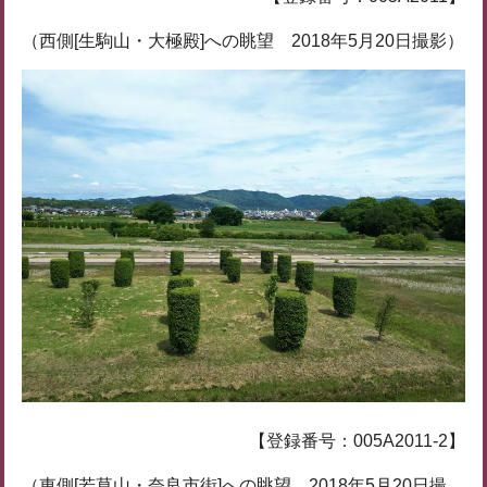
（西側[生駒山・大極殿]への眺望 2018年5月20日撮影）
【登録番号：005A2011-2】
（東側[若草山・奈良市街]への眺望 2018年5月20日撮