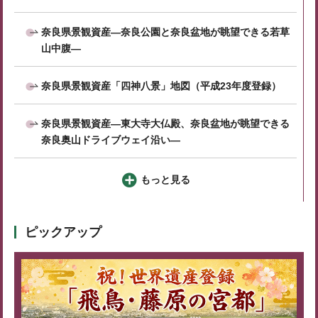
奈良県景観資産―奈良公園と奈良盆地が眺望できる若草
山中腹―
奈良県景観資産「四神八景」地図（平成23年度登録）
奈良県景観資産―東大寺大仏殿、奈良盆地が眺望できる
奈良奥山ドライブウェイ沿い―
もっと見る
ピックアップ