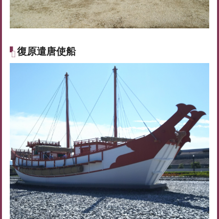
復原遣唐使船