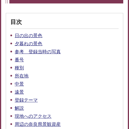
目次
日の出の景色
夕暮れの景色
参考 登録当時の写真
番号
種別
所在地
中景
遠景
登録テーマ
解説
現地へのアクセス
周辺の奈良県景観資産