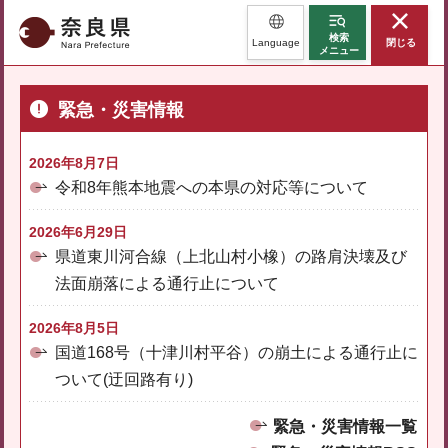
奈良県
検索
Language
閉じる
メニュー
緊急・災害情報
2026年8月7日
令和8年熊本地震への本県の対応等について
2026年6月29日
県道東川河合線（上北山村小橡）の路肩決壊及び
法面崩落による通行止について
2026年8月5日
国道168号（十津川村平谷）の崩土による通行止に
ついて(迂回路有り)
緊急・災害情報一覧