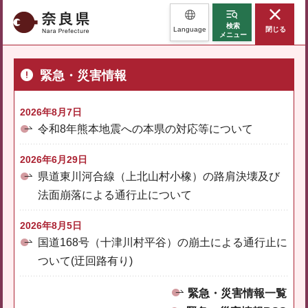
奈良県
検索
Language
閉じる
メニュー
緊急・災害情報
2026年8月7日
令和8年熊本地震への本県の対応等について
2026年6月29日
県道東川河合線（上北山村小橡）の路肩決壊及び
法面崩落による通行止について
2026年8月5日
国道168号（十津川村平谷）の崩土による通行止に
ついて(迂回路有り)
緊急・災害情報一覧