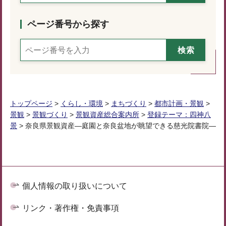
ページ番号から探す
トップページ
>
くらし・環境
>
まちづくり
>
都市計画・景観
>
景観
>
景観づくり
>
景観資産総合案内所
>
登録テーマ：四神八
景
> 奈良県景観資産―庭園と奈良盆地が眺望できる慈光院書院―
個人情報の取り扱いについて
リンク・著作権・免責事項