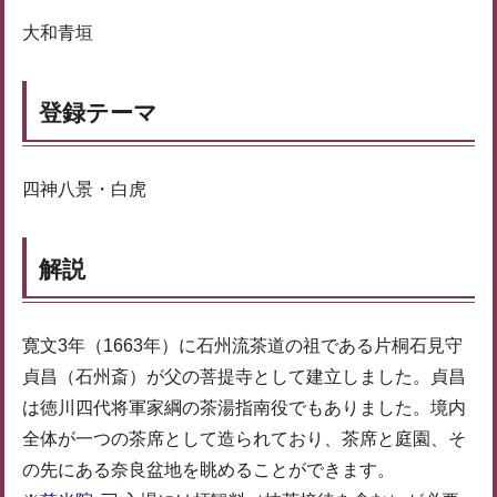
大和青垣
登録テーマ
四神八景・白虎
解説
寛文3年（1663年）に石州流茶道の祖である片桐石見守
貞昌（石州斎）が父の菩提寺として建立しました。貞昌
は徳川四代将軍家綱の茶湯指南役でもありました。境内
全体が一つの茶席として造られており、茶席と庭園、そ
の先にある奈良盆地を眺めることができます。