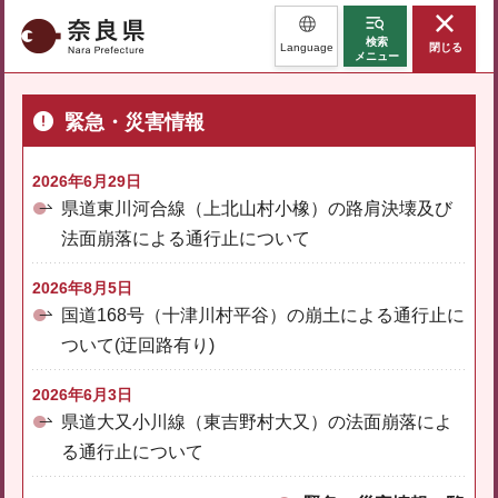
奈良県
検索
Language
閉じる
メニュー
緊急・災害情報
2026年6月29日
県道東川河合線（上北山村小橡）の路肩決壊及び
法面崩落による通行止について
2026年8月5日
国道168号（十津川村平谷）の崩土による通行止に
ついて(迂回路有り)
2026年6月3日
県道大又小川線（東吉野村大又）の法面崩落によ
る通行止について