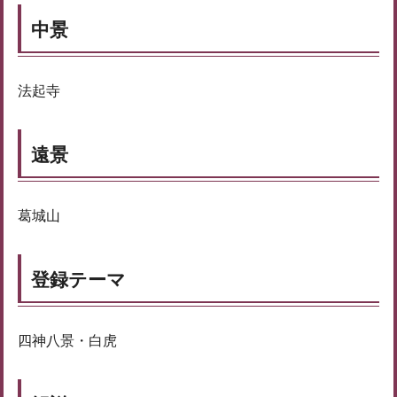
中景
法起寺
遠景
葛城山
登録テーマ
四神八景・白虎