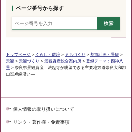
ページ番号から探す
トップページ
>
くらし・環境
>
まちづくり
>
都市計画・景観
>
景観
>
景観づくり
>
景観資産総合案内所
>
登録テーマ：四神八
景
> 奈良県景観資産―法起寺が眺望できる主要地方道奈良大和郡
山斑鳩線沿い―
個人情報の取り扱いについて
リンク・著作権・免責事項