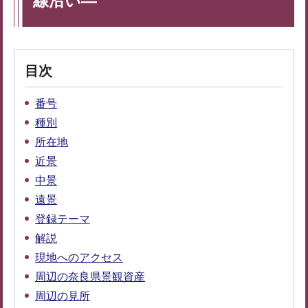
線沿い―
目次
番号
種別
所在地
近景
中景
遠景
登録テーマ
解説
現地へのアクセス
周辺の奈良県景観資産
周辺の見所