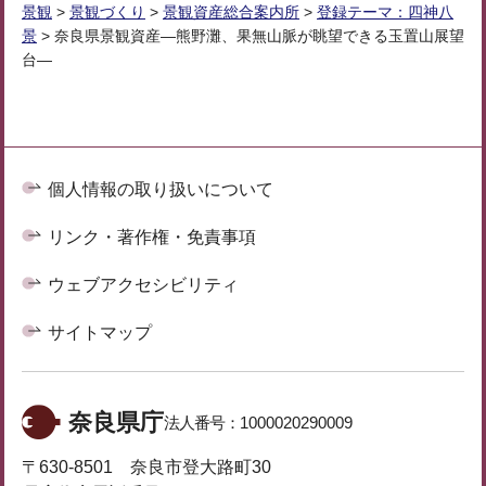
景観
>
景観づくり
>
景観資産総合案内所
>
登録テーマ：四神八
景
> 奈良県景観資産―熊野灘、果無山脈が眺望できる玉置山展望
台―
個人情報の取り扱いについて
リンク・著作権・免責事項
ウェブアクセシビリティ
サイトマップ
奈良県庁
法人番号：
1000020290009
〒630-8501 奈良市登大路町30