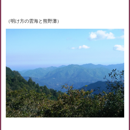
（明け方の雲海と熊野灘）