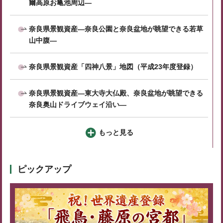
爾高原お亀池周辺―
奈良県景観資産―奈良公園と奈良盆地が眺望できる若草
山中腹―
奈良県景観資産「四神八景」地図（平成23年度登録）
奈良県景観資産―東大寺大仏殿、奈良盆地が眺望できる
奈良奥山ドライブウェイ沿い―
もっと見る
ピックアップ