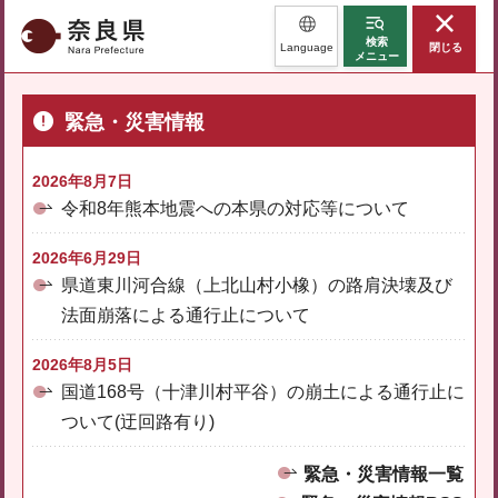
奈良県
検索
Language
閉じる
メニュー
緊急・災害情報
2026年8月7日
令和8年熊本地震への本県の対応等について
2026年6月29日
県道東川河合線（上北山村小橡）の路肩決壊及び
法面崩落による通行止について
2026年8月5日
国道168号（十津川村平谷）の崩土による通行止に
ついて(迂回路有り)
緊急・災害情報一覧