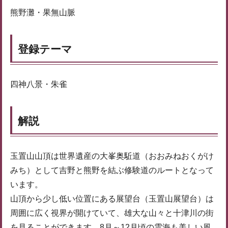
熊野灘・果無山脈
登録テーマ
四神八景・朱雀
解説
玉置山山頂は世界遺産の大峯奥駈道（おおみねおくがけ
みち）として吉野と熊野を結ぶ修験道のルートとなって
います。
山頂から少し低い位置にある展望台（玉置山展望台）は
周囲に広く視界が開けていて、雄大な山々と十津川の街
を見ることができます。8月～12月頃の雲海も美しい風