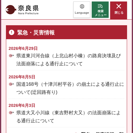
奈良県
検索
Language
閉じる
メニュー
緊急・災害情報
2026年6月29日
県道東川河合線（上北山村小橡）の路肩決壊及び
法面崩落による通行止について
2026年8月5日
国道168号（十津川村平谷）の崩土による通行止に
ついて(迂回路有り)
2026年6月3日
県道大又小川線（東吉野村大又）の法面崩落によ
る通行止について