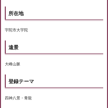
所在地
宇陀市大宇陀
遠景
大峰山脈
登録テーマ
四神八景・青龍