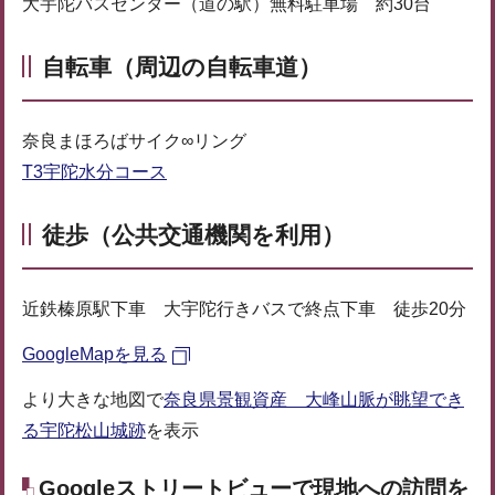
大宇陀バスセンター（道の駅）無料駐車場 約30台
自転車（周辺の自転車道）
奈良まほろばサイク∞リング
T3宇陀水分コース
徒歩（公共交通機関を利用）
近鉄榛原駅下車 大宇陀行きバスで終点下車 徒歩20分
GoogleMapを見る
より大きな地図で
奈良県景観資産 大峰山脈が眺望でき
る宇陀松山城跡
を表示
Googleストリートビューで現地への訪問を