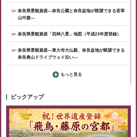
奈良県景観資産―奈良公園と奈良盆地が眺望できる若草
山中腹―
奈良県景観資産「四神八景」地図（平成23年度登録）
奈良県景観資産―東大寺大仏殿、奈良盆地が眺望できる
奈良奥山ドライブウェイ沿い―
もっと見る
ピックアップ