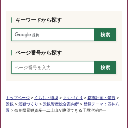
キーワードから探す
ページ番号から探す
トップページ
>
くらし・環境
>
まちづくり
>
都市計画・景観
>
景観
>
景観づくり
>
景観資産総合案内所
>
登録テーマ：四神八
景
> 奈良県景観資産―二上山が眺望できる千股池湖畔―