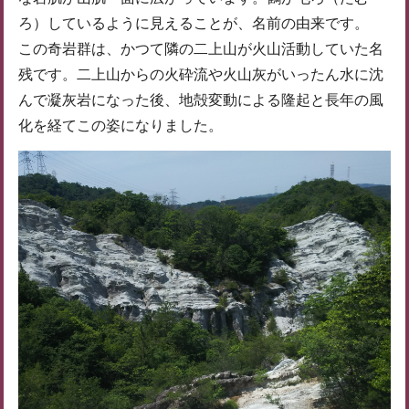
ろ）しているように見えることが、名前の由来です。
この奇岩群は、かつて隣の二上山が火山活動していた名
残です。二上山からの火砕流や火山灰がいったん水に沈
んで凝灰岩になった後、地殻変動による隆起と長年の風
化を経てこの姿になりました。