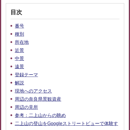
目次
番号
種別
所在地
近景
中景
遠景
登録テーマ
解説
現地へのアクセス
周辺の奈良県景観資産
周辺の見所
参考：二上山からの眺め
二上山の登山をGoogleストリートビューで体験す