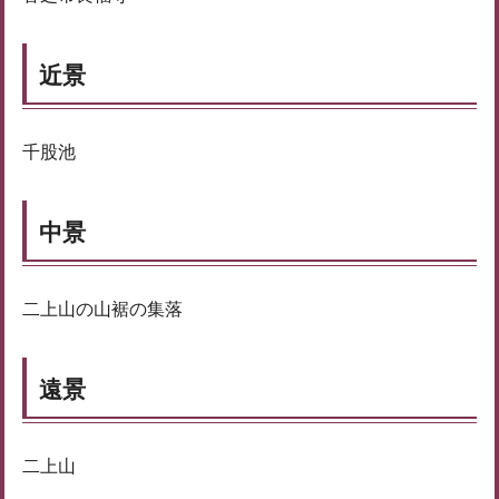
近景
千股池
中景
二上山の山裾の集落
遠景
二上山