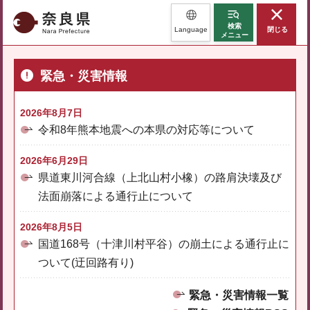
奈良県
検索
Language
閉じる
メニュー
緊急・災害情報
2026年8月7日
令和8年熊本地震への本県の対応等について
2026年6月29日
県道東川河合線（上北山村小橡）の路肩決壊及び
法面崩落による通行止について
2026年8月5日
国道168号（十津川村平谷）の崩土による通行止に
ついて(迂回路有り)
緊急・災害情報一覧