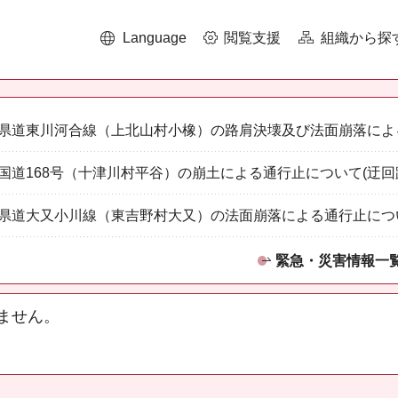
Language
閲覧支援
組織から探
県道東川河合線（上北山村小橡）の路肩決壊及び法面崩落によ
国道168号（十津川村平谷）の崩土による通行止について(迂回
県道大又小川線（東吉野村大又）の法面崩落による通行止につ
緊急・災害情報一
ません。