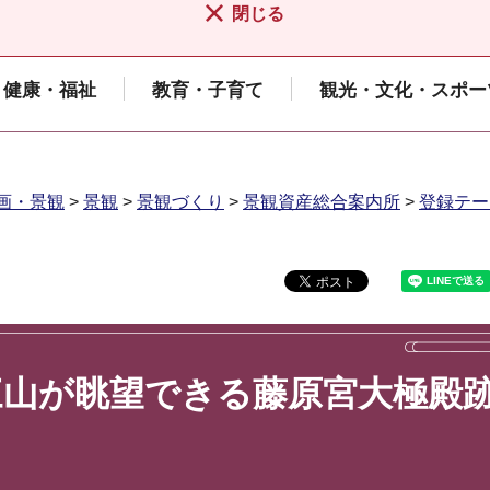
閉じる
健康・福祉
教育・子育て
観光・文化・スポー
画・景観
>
景観
>
景観づくり
>
景観資産総合案内所
>
登録テー
三山が眺望できる藤原宮大極殿