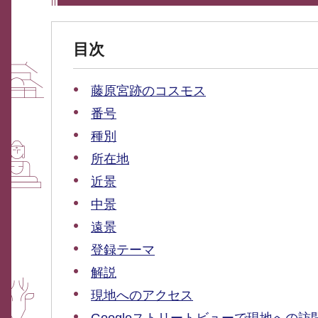
目次
藤原宮跡のコスモス
番号
種別
所在地
近景
中景
遠景
登録テーマ
解説
現地へのアクセス