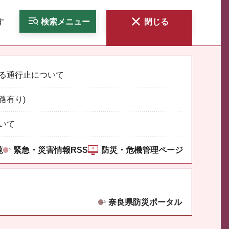
す
検索
メニュー
閉じる
る通行止について
路有り)
いて
覧
緊急・災害情報RSS
防災・危機管理ページ
奈良県防災ポータル