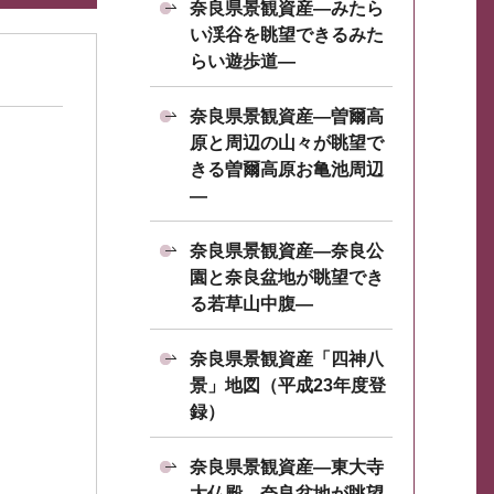
奈良県景観資産―みたら
い渓谷を眺望できるみた
らい遊歩道―
奈良県景観資産―曽爾高
原と周辺の山々が眺望で
きる曽爾高原お亀池周辺
―
奈良県景観資産―奈良公
園と奈良盆地が眺望でき
る若草山中腹―
奈良県景観資産「四神八
景」地図（平成23年度登
録）
奈良県景観資産―東大寺
大仏殿、奈良盆地が眺望